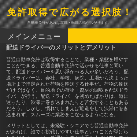
コ
ン
免許取得で広がる選択肢！
テ
ン
自動車免許があれば就職・転職の幅が広がります。
ツ
へ
メインメニュー
ス
配送ドライバーのメリットとデメリット
キ
ッ
普通自動車免許は取得することで、業種・業態を増やす
プ
ことができる。普通自動車免許で活かせる仕事と聞い
て、配送ドライバーを思い浮かべる人が多いだろう。配
送ドライバーは、会社、学校、病院、工場から決まった
場所まで指定された荷物を輸送する仕事だ。荷物の輸送
だけではなく、目的地での荷物・資材の回収も配送ドラ
イバーが行う。配送ドライバーを初めたばかりは、道に
迷ったり、渋滞に巻き込まれたりと苦労することもある
だろう。しかし、慣れてしまえば近道をして渋滞に巻き
込まれず、スムーズに業務をこなせるようになる。
メリットとしては、未経験・シニアでも普通自動車免許
があれば、誰でも挑戦しやすい仕事ということが挙げら