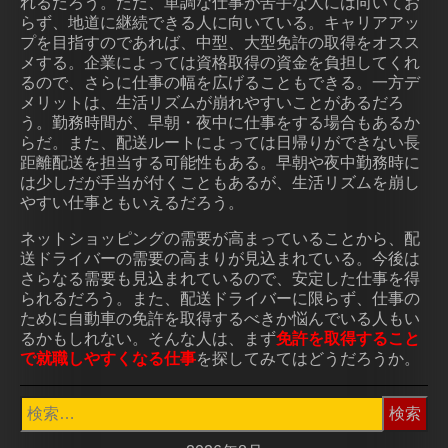
れるだろう。ただ、単調な仕事が苦手な人には向いてお
らず、地道に継続できる人に向いている。キャリアアッ
プを目指すのであれば、中型、大型免許の取得をオスス
メする。企業によっては資格取得の資金を負担してくれ
るので、さらに仕事の幅を広げることもできる。一方デ
メリットは、生活リズムが崩れやすいことがあるだろ
う。勤務時間が、早朝・夜中に仕事をする場合もあるか
らだ。また、配送ルートによっては日帰りができない長
距離配送を担当する可能性もある。早朝や夜中勤務時に
は少しだが手当が付くこともあるが、生活リズムを崩し
やすい仕事ともいえるだろう。
ネットショッピングの需要が高まっていることから、配
送ドライバーの需要の高まりが見込まれている。今後は
さらなる需要も見込まれているので、安定した仕事を得
られるだろう。また、配送ドライバーに限らず、仕事の
ために自動車の免許を取得するべきか悩んでいる人もい
るかもしれない。そんな人は、まず
免許を取得すること
で就職しやすくなる仕事
を探してみてはどうだろうか。
検
索: