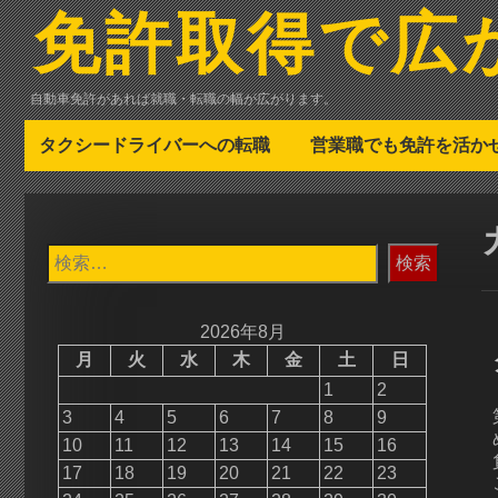
コ
免許取得で広
ン
テ
ン
自動車免許があれば就職・転職の幅が広がります。
ツ
へ
タクシードライバーへの転職
営業職でも免許を活か
ス
キ
ッ
プ
検
索:
2026年8月
月
火
水
木
金
土
日
1
2
3
4
5
6
7
8
9
10
11
12
13
14
15
16
17
18
19
20
21
22
23