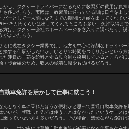
しかし、タクシードライバーになるために教習所の費用は負担
方も多いだろう。実際は、教習所に通っている間は日当を出し
イバーとして一人前になるまでの期間は月給を出してくれてい
20〜25万円くらいは出してくれるところも多い。免許取得ま
る方は、タクシー会社のホームページを念入りに調べたり、説
うがよいだろう。
さらに現在タクシー業界では、地方を中心に深刻なドライバー
と接する仕事がしたいが、ひとりの時間をつくりたいという方
れた運賃の一部を給料とする歩合制を採用しているところがほ
給＋歩合給のため、収入の極端な減少も防げるだろう。
自動車免許を活かして仕事に就こう！
なんとなく車に乗れたほうが便利かと思って普通自動車免許を
はいいが、就職した先では使うことはなかったというケースは
に乗っていない方も多いだろう。その場合、残念ながら免許は
しかし、世の中には普通自動車免許が必要となる仕事も存在す