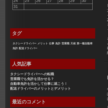
24
25
26
27
28
29
30
31
タグ
タクシードライバー
メリット
仕事
免許
営業職
天候
第一種自動車
免許
配送ドライバー
人気記事
タクシードライバーへの転職
営業職でも免許を活かせる？
自動車免許を活かして仕事に就こう！
配送ドライバーのメリットとデメリット
最近のコメント